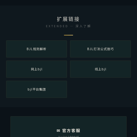
扩展链接
EXTENDED — 深入了解
BJL规则解析
BJL打法公式技巧
网上bjl
线上bjl
bjl平台集团
✉ 官方客服