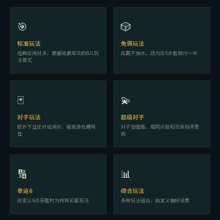
🎯
🎲
标准玩法
免佣玩法
经典庄闲对决，最基础最常见的BJL玩
庄赢不抽水，改为庄6点胜赔付一半
法模式
🃏
💫
对子玩法
超级对子
额外下注庄对或闲对，提高游戏趣味
对子加强版，相同点数和花色赔率更
性
高
🔢
📊
幸运6
综合玩法
庄家以6点获胜时为特殊彩蛋玩法
多种玩法组合，自定义偏好设置